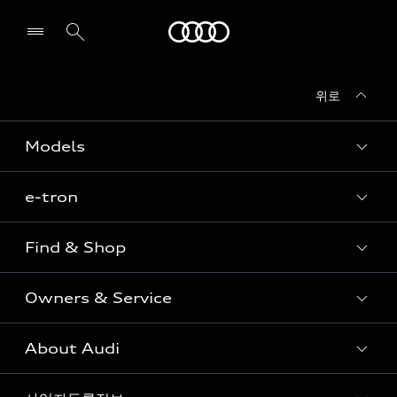
Audi
위로
전시장/AS센터 찾기
Models
e-tron
Sedan
SUV
Find & Shop
e-tron
Coupe
Owners & Service
전시장/AAP 전시장/AS센터
Sportback
아우디 신차 재고
S range
About Audi
고객안내
아우디 모델 비교하기
RS range
Audi Connect