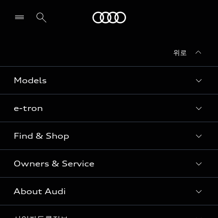
Audi
위로
전시장/AS센터 찾기
Models
e-tron
Sedan
SUV
Find & Shop
e-tron
Coupe
Owners & Service
전시장/AAP 전시장/AS센터
Sportback
아우디 신차 재고
S range
About Audi
고객안내
아우디 모델 비교하기
RS range
Audi Connect