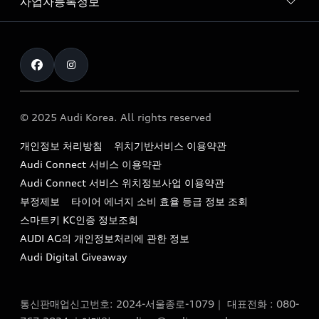
사업자등록정보
아우디 브랜드
아우디 공식 인증 중고차
myAudiworld
Stories of Progress
exclusive order
사업자등록번호 : 120-86-69646
내비게이션 데이터 다운로드
통신판매업신고번호 : 2024-서울종로-1079
Formula 1
The new Audi A6 Taste Drive 이벤트
대표자명 : 틸 셰어
아우디 영상 매뉴얼
Audi Story
주소 : 서울특별시 종로구 청계천로 41, 14층(서린동, 영풍빌
아우디 차량 Q&A
딩)
© 2025 Audi Korea. All rights reserved
아우디코리아 소식
대표전화 : 080-767-2834
고객지원센터
개인정보 처리방침
위치기반서비스 이용약관
아우디코리아 소개
이메일 : audi_m@audi-ccc.co.kr
Audi Connect 서비스 이용약관
서비스 센터
아우디 스토리
Audi Connect 서비스 위치정보사업 이용약관
서비스 예약
부정제보
타이어 에너지 소비 효율 등급 정보 조회
아우디 브랜드 히스토리
스마트키 KC인증 정보조회
서비스 프로그램
quattro 시스템
AUDI AG의 개인정보처리에 관한 정보
아우디 e-tron 케어 프로그램
Audi Digital Giveaway
부품 가격 정보
통신판매업신고번호: 2024-서울종로-1079｜ 대표전화 : 080-
사설수리업체를 위한 권고사항