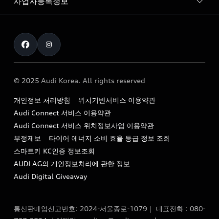
사업자등록정보
아우디 브랜드
아우디 공식 인증 중고차
myAudiworld
Stories of Progress
exclusive order
사업자등록번호 : 120-86-69646
내비게이션 데이터 다운로드
통신판매업신고번호 : 2024-서울종로-1079
Formula 1
The new Audi A6 Taste Drive 이벤트
대표자명 : 틸 셰어
아우디 영상 매뉴얼
Audi Story
주소 : 서울특별시 종로구 청계천로 41, 14층(서린동, 영풍빌
아우디 차량 Q&A
딩)
© 2025 Audi Korea. All rights reserved
아우디코리아 소식
대표전화 : 080-767-2834
고객지원센터
개인정보 처리방침
위치기반서비스 이용약관
아우디코리아 소개
이메일 : audi_m@audi-ccc.co.kr
Audi Connect 서비스 이용약관
서비스 센터
아우디 스토리
Audi Connect 서비스 위치정보사업 이용약관
서비스 예약
부정제보
타이어 에너지 소비 효율 등급 정보 조회
아우디 브랜드 히스토리
스마트키 KC인증 정보조회
서비스 프로그램
quattro 시스템
AUDI AG의 개인정보처리에 관한 정보
아우디 e-tron 케어 프로그램
Audi Digital Giveaway
부품 가격 정보
통신판매업신고번호: 2024-서울종로-1079｜ 대표전화 : 080-
사설수리업체를 위한 권고사항