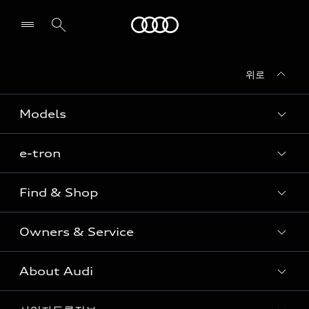
Audi
위로
전시장/AS센터 찾기
Models
e-tron
Sedan
SUV
Find & Shop
e-tron
Coupe
Owners & Service
전시장/AAP 전시장/AS센터
Sportback
아우디 신차 재고
S range
About Audi
고객안내
아우디 모델 비교하기
RS range
Audi Connect