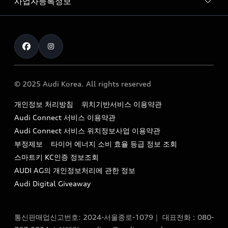
사업자등록정보
아우디 브랜드
아우디 공식 인증 중고차
myAudiworld
Stories of Progress
exclusive order
사업자등록번호 : 120-86-69646
내비게이션 데이터 다운로드
통신판매업신고번호 : 2024-서울종로-1079
Formula 1
The new Audi A6 Taste Drive 이벤트
대표자명 : 틸 셰어
아우디 영상 매뉴얼
Audi Story
주소 : 서울특별시 종로구 청계천로 41, 14층(서린동, 영풍빌
아우디 차량 Q&A
딩)
© 2025 Audi Korea. All rights reserved
아우디코리아 소식
대표전화 : 080-767-2834
고객지원센터
개인정보 처리방침
위치기반서비스 이용약관
아우디코리아 소개
이메일 : audi_m@audi-ccc.co.kr
Audi Connect 서비스 이용약관
서비스 센터
아우디 스토리
Audi Connect 서비스 위치정보사업 이용약관
서비스 예약
부정제보
타이어 에너지 소비 효율 등급 정보 조회
아우디 브랜드 히스토리
스마트키 KC인증 정보조회
서비스 프로그램
quattro 시스템
AUDI AG의 개인정보처리에 관한 정보
아우디 e-tron 케어 프로그램
Audi Digital Giveaway
부품 가격 정보
통신판매업신고번호: 2024-서울종로-1079｜ 대표전화 : 080-
사설수리업체를 위한 권고사항