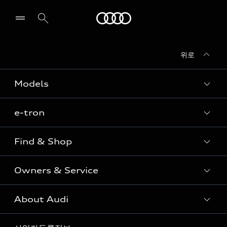
Audi
위로
전시장/AS센터 찾기
Models
e-tron
Sedan
SUV
Find & Shop
e-tron
Coupe
Owners & Service
전시장/AAP 전시장/AS센터
Sportback
아우디 신차 재고
S range
About Audi
고객안내
아우디 모델 비교하기
RS range
Audi Connect