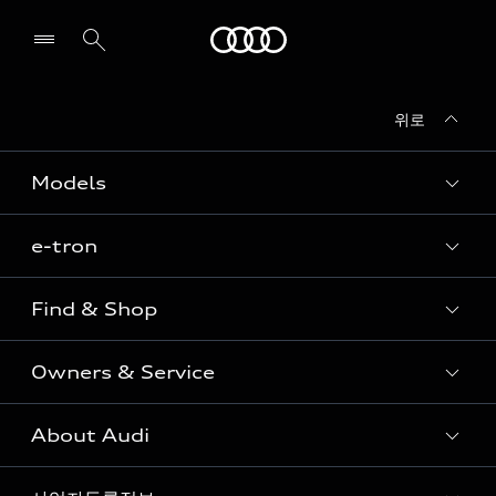
Audi
위로
전시장/AS센터 찾기
Models
e-tron
Sedan
SUV
Find & Shop
e-tron
Coupe
Owners & Service
전시장/AAP 전시장/AS센터
Sportback
아우디 신차 재고
S range
About Audi
고객안내
아우디 모델 비교하기
RS range
Audi Connect