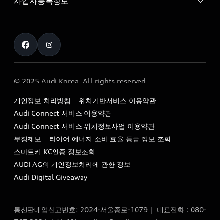
사업자등록정보
아우디 브랜드
아우디 공식 인증 중고차
myAudiworld
Stories of Progress
exclusive order
사업자등록번호 : 120-86-69646
내비게이션 데이터 다운로드
통신판매업신고번호 : 2024-서울종로-1079
Formula 1
The new Audi A6 Taste Drive 이벤트
대표자명 : 틸 셰어
아우디 영상 매뉴얼
Audi Story
주소 : 서울특별시 종로구 청계천로 41, 14층(서린동, 영풍빌
아우디 차량 Q&A
딩)
© 2025 Audi Korea. All rights reserved
아우디코리아 소식
대표전화 : 080-767-2834
고객지원센터
개인정보 처리방침
위치기반서비스 이용약관
아우디코리아 소개
이메일 : audi_m@audi-ccc.co.kr
Audi Connect 서비스 이용약관
서비스 센터
아우디 스토리
Audi Connect 서비스 위치정보사업 이용약관
서비스 예약
부정제보
타이어 에너지 소비 효율 등급 정보 조회
아우디 브랜드 히스토리
스마트키 KC인증 정보조회
서비스 프로그램
quattro 시스템
AUDI AG의 개인정보처리에 관한 정보
아우디 e-tron 케어 프로그램
Audi Digital Giveaway
부품 가격 정보
통신판매업신고번호: 2024-서울종로-1079｜ 대표전화 : 080-
사설수리업체를 위한 권고사항