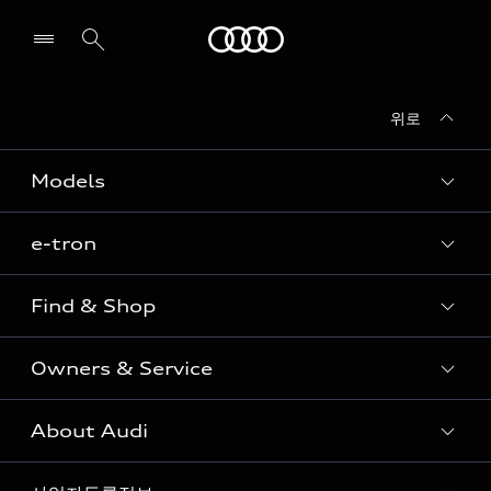
Audi
위로
전시장/AS센터 찾기
Models
e-tron
Sedan
SUV
Find & Shop
e-tron
Coupe
Owners & Service
전시장/AAP 전시장/AS센터
Sportback
아우디 신차 재고
S range
About Audi
고객안내
아우디 모델 비교하기
RS range
Audi Connect