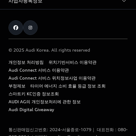
사업자등록정보
아우디 브랜드
아우디 공식 인증 중고차
myAudiworld
Stories of Progress
exclusive order
사업자등록번호 : 120-86-69646
내비게이션 데이터 다운로드
통신판매업신고번호 : 2024-서울종로-1079
Formula 1
The new Audi A6 Taste Drive 이벤트
대표자명 : 틸 셰어
아우디 영상 매뉴얼
Audi Story
주소 : 서울특별시 종로구 청계천로 41, 14층(서린동, 영풍빌
아우디 차량 Q&A
딩)
© 2025 Audi Korea. All rights reserved
아우디코리아 소식
대표전화 : 080-767-2834
고객지원센터
개인정보 처리방침
위치기반서비스 이용약관
아우디코리아 소개
이메일 : audi_m@audi-ccc.co.kr
Audi Connect 서비스 이용약관
서비스 센터
아우디 스토리
Audi Connect 서비스 위치정보사업 이용약관
서비스 예약
부정제보
타이어 에너지 소비 효율 등급 정보 조회
아우디 브랜드 히스토리
스마트키 KC인증 정보조회
서비스 프로그램
quattro 시스템
AUDI AG의 개인정보처리에 관한 정보
아우디 e-tron 케어 프로그램
Audi Digital Giveaway
부품 가격 정보
통신판매업신고번호: 2024-서울종로-1079｜ 대표전화 : 080-
사설수리업체를 위한 권고사항