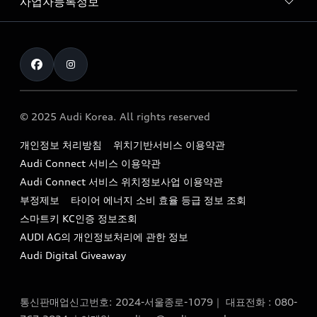
사업자등록정보
아우디 브랜드
아우디 공식 인증 중고차
myAudiworld
Stories of Progress
exclusive order
사업자등록번호 : 120-86-69646
내비게이션 데이터 다운로드
통신판매업신고번호 : 2024-서울종로-1079
Formula 1
The new Audi A6 Taste Drive 이벤트
대표자명 : 틸 셰어
아우디 영상 매뉴얼
Audi Story
주소 : 서울특별시 종로구 청계천로 41, 14층(서린동, 영풍빌
아우디 차량 Q&A
딩)
© 2025 Audi Korea. All rights reserved
아우디코리아 소식
대표전화 : 080-767-2834
고객지원센터
개인정보 처리방침
위치기반서비스 이용약관
아우디코리아 소개
이메일 : audi_m@audi-ccc.co.kr
Audi Connect 서비스 이용약관
서비스 센터
아우디 스토리
Audi Connect 서비스 위치정보사업 이용약관
서비스 예약
부정제보
타이어 에너지 소비 효율 등급 정보 조회
아우디 브랜드 히스토리
스마트키 KC인증 정보조회
서비스 프로그램
quattro 시스템
AUDI AG의 개인정보처리에 관한 정보
아우디 e-tron 케어 프로그램
Audi Digital Giveaway
부품 가격 정보
통신판매업신고번호: 2024-서울종로-1079｜ 대표전화 : 080-
사설수리업체를 위한 권고사항