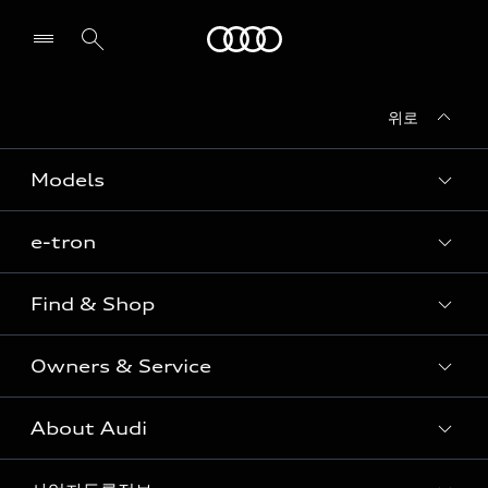
Audi
위로
전시장/AS센터 찾기
Models
e-tron
Sedan
SUV
Find & Shop
e-tron
Coupe
Owners & Service
전시장/AAP 전시장/AS센터
Sportback
아우디 신차 재고
S range
About Audi
고객안내
아우디 모델 비교하기
RS range
Audi Connect