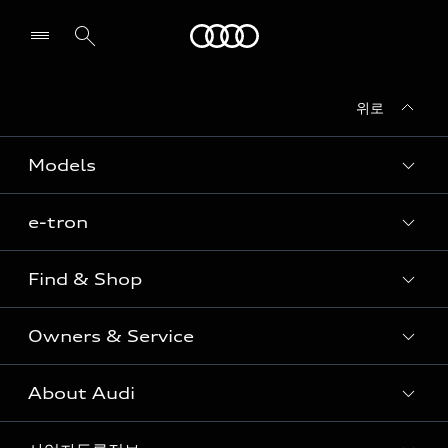
Audi
위로
전시장/AS센터 찾기
Models
e-tron
Sedan
SUV
Find & Shop
e-tron
Coupe
Owners & Service
전시장/AAP 전시장/AS센터
Sportback
아우디 신차 재고
S range
About Audi
고객안내
아우디 모델 비교하기
RS range
Audi Connect