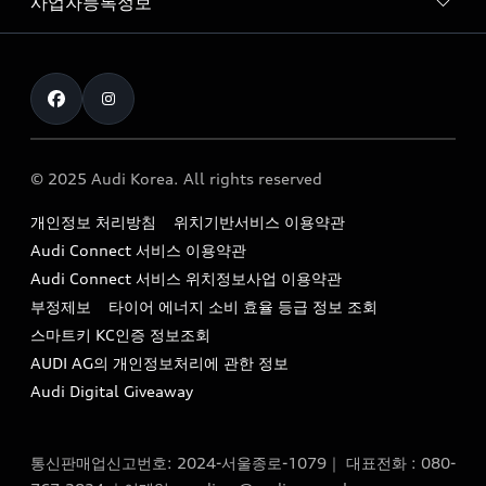
사업자등록정보
아우디 브랜드
아우디 공식 인증 중고차
myAudiworld
Stories of Progress
exclusive order
사업자등록번호 : 120-86-69646
내비게이션 데이터 다운로드
통신판매업신고번호 : 2024-서울종로-1079
Formula 1
The new Audi A6 Taste Drive 이벤트
대표자명 : 틸 셰어
아우디 영상 매뉴얼
Audi Story
주소 : 서울특별시 종로구 청계천로 41, 14층(서린동, 영풍빌
아우디 차량 Q&A
딩)
© 2025 Audi Korea. All rights reserved
아우디코리아 소식
대표전화 : 080-767-2834
고객지원센터
개인정보 처리방침
위치기반서비스 이용약관
아우디코리아 소개
이메일 : audi_m@audi-ccc.co.kr
Audi Connect 서비스 이용약관
서비스 센터
아우디 스토리
Audi Connect 서비스 위치정보사업 이용약관
서비스 예약
부정제보
타이어 에너지 소비 효율 등급 정보 조회
아우디 브랜드 히스토리
스마트키 KC인증 정보조회
서비스 프로그램
quattro 시스템
AUDI AG의 개인정보처리에 관한 정보
아우디 e-tron 케어 프로그램
Audi Digital Giveaway
부품 가격 정보
통신판매업신고번호: 2024-서울종로-1079｜ 대표전화 : 080-
사설수리업체를 위한 권고사항