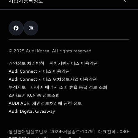
사업자등록정보
아우디 브랜드
아우디 공식 인증 중고차
myAudiworld
Stories of Progress
exclusive order
사업자등록번호 : 120-86-69646
내비게이션 데이터 다운로드
통신판매업신고번호 : 2024-서울종로-1079
Formula 1
The new Audi A6 Taste Drive 이벤트
대표자명 : 틸 셰어
아우디 영상 매뉴얼
Audi Story
주소 : 서울특별시 종로구 청계천로 41, 14층(서린동, 영풍빌
아우디 차량 Q&A
딩)
© 2025 Audi Korea. All rights reserved
아우디코리아 소식
대표전화 : 080-767-2834
고객지원센터
개인정보 처리방침
위치기반서비스 이용약관
아우디코리아 소개
이메일 : audi_m@audi-ccc.co.kr
Audi Connect 서비스 이용약관
서비스 센터
아우디 스토리
Audi Connect 서비스 위치정보사업 이용약관
서비스 예약
부정제보
타이어 에너지 소비 효율 등급 정보 조회
아우디 브랜드 히스토리
스마트키 KC인증 정보조회
서비스 프로그램
quattro 시스템
AUDI AG의 개인정보처리에 관한 정보
아우디 e-tron 케어 프로그램
Audi Digital Giveaway
부품 가격 정보
통신판매업신고번호: 2024-서울종로-1079｜ 대표전화 : 080-
사설수리업체를 위한 권고사항