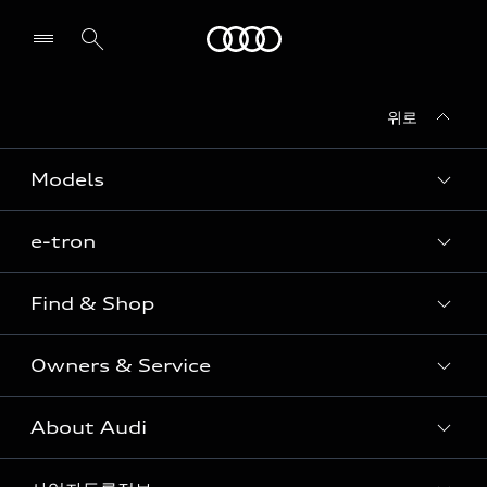
Audi
위로
전시장/AS센터 찾기
Models
e-tron
Sedan
SUV
Find & Shop
e-tron
Coupe
Owners & Service
전시장/AAP 전시장/AS센터
Sportback
아우디 신차 재고
S range
About Audi
고객안내
아우디 모델 비교하기
RS range
Audi Connect