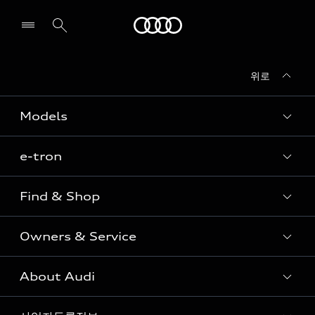
Audi
위로
전시장/AS센터 찾기
Models
e-tron
Sedan
SUV
Find & Shop
e-tron
Coupe
Owners & Service
전시장/AAP 전시장/AS센터
Sportback
아우디 신차 재고
S range
About Audi
고객안내
아우디 모델 비교하기
RS range
Audi Connect