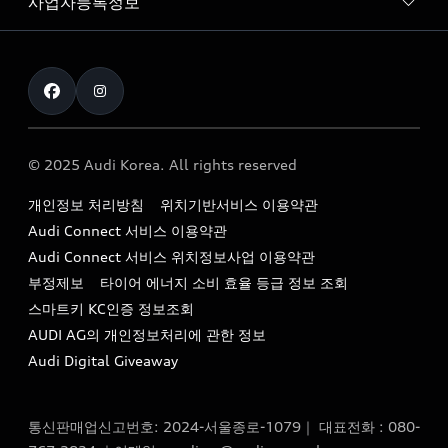
사업자등록정보
아우디 브랜드
아우디 공식 인증 중고차
myAudiworld
Stories of Progress
exclusive order
사업자등록번호 : 120-86-69646
내비게이션 데이터 다운로드
통신판매업신고번호 : 2024-서울종로-1079
Formula 1
The new Audi A6 Taste Drive 이벤트
대표자명 : 틸 셰어
아우디 영상 매뉴얼
Audi Story
주소 : 서울특별시 종로구 청계천로 41, 14층(서린동, 영풍빌
아우디 차량 Q&A
딩)
© 2025 Audi Korea. All rights reserved
아우디코리아 소식
대표전화 : 080-767-2834
고객지원센터
개인정보 처리방침
위치기반서비스 이용약관
아우디코리아 소개
이메일 : audi_m@audi-ccc.co.kr
Audi Connect 서비스 이용약관
서비스 센터
아우디 스토리
Audi Connect 서비스 위치정보사업 이용약관
서비스 예약
부정제보
타이어 에너지 소비 효율 등급 정보 조회
아우디 브랜드 히스토리
스마트키 KC인증 정보조회
서비스 프로그램
quattro 시스템
AUDI AG의 개인정보처리에 관한 정보
아우디 e-tron 케어 프로그램
Audi Digital Giveaway
부품 가격 정보
통신판매업신고번호: 2024-서울종로-1079｜ 대표전화 : 080-
사설수리업체를 위한 권고사항