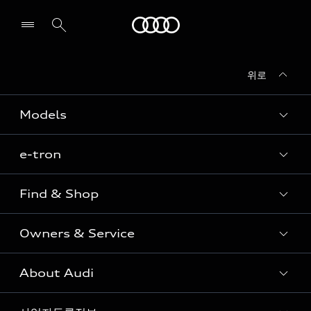
Audi
위로
전시장/AS센터 찾기
Models
e-tron
Sedan
SUV
Find & Shop
e-tron
Coupe
Owners & Service
전시장/AAP 전시장/AS센터
Sportback
아우디 신차 재고
S range
About Audi
고객안내
아우디 모델 비교하기
RS range
Audi Connect