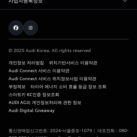
사업자등록정보
아우디 브랜드
아우디 공식 인증 중고차
myAudiworld
Stories of Progress
exclusive order
사업자등록번호 : 120-86-69646
내비게이션 데이터 다운로드
통신판매업신고번호 : 2024-서울종로-1079
Formula 1
The new Audi A6 Taste Drive 이벤트
대표자명 : 틸 셰어
아우디 영상 매뉴얼
Audi Story
주소 : 서울특별시 종로구 청계천로 41, 14층(서린동, 영풍빌
아우디 차량 Q&A
딩)
© 2025 Audi Korea. All rights reserved
아우디코리아 소식
대표전화 : 080-767-2834
고객지원센터
개인정보 처리방침
위치기반서비스 이용약관
아우디코리아 소개
이메일 : audi_m@audi-ccc.co.kr
Audi Connect 서비스 이용약관
서비스 센터
아우디 스토리
Audi Connect 서비스 위치정보사업 이용약관
서비스 예약
부정제보
타이어 에너지 소비 효율 등급 정보 조회
아우디 브랜드 히스토리
스마트키 KC인증 정보조회
서비스 프로그램
quattro 시스템
AUDI AG의 개인정보처리에 관한 정보
아우디 e-tron 케어 프로그램
Audi Digital Giveaway
부품 가격 정보
통신판매업신고번호: 2024-서울종로-1079｜ 대표전화 : 080-
사설수리업체를 위한 권고사항