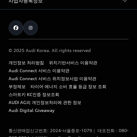
사업자등록정보
아우디 브랜드
아우디 공식 인증 중고차
myAudiworld
Stories of Progress
exclusive order
사업자등록번호 : 120-86-69646
내비게이션 데이터 다운로드
통신판매업신고번호 : 2024-서울종로-1079
Formula 1
The new Audi A6 Taste Drive 이벤트
대표자명 : 틸 셰어
아우디 영상 매뉴얼
Audi Story
주소 : 서울특별시 종로구 청계천로 41, 14층(서린동, 영풍빌
아우디 차량 Q&A
딩)
© 2025 Audi Korea. All rights reserved
아우디코리아 소식
대표전화 : 080-767-2834
고객지원센터
개인정보 처리방침
위치기반서비스 이용약관
아우디코리아 소개
이메일 : audi_m@audi-ccc.co.kr
Audi Connect 서비스 이용약관
서비스 센터
아우디 스토리
Audi Connect 서비스 위치정보사업 이용약관
서비스 예약
부정제보
타이어 에너지 소비 효율 등급 정보 조회
아우디 브랜드 히스토리
스마트키 KC인증 정보조회
서비스 프로그램
quattro 시스템
AUDI AG의 개인정보처리에 관한 정보
아우디 e-tron 케어 프로그램
Audi Digital Giveaway
부품 가격 정보
통신판매업신고번호: 2024-서울종로-1079｜ 대표전화 : 080-
사설수리업체를 위한 권고사항