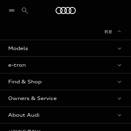
Audi
위로
전시장/AS센터 찾기
Models
e-tron
Sedan
SUV
Find & Shop
e-tron
Coupe
Owners & Service
전시장/AAP 전시장/AS센터
Sportback
아우디 신차 재고
S range
About Audi
고객안내
아우디 모델 비교하기
RS range
Audi Connect