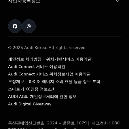
사업자등록정보
아우디 브랜드
아우디 공식 인증 중고차
myAudiworld
Stories of Progress
exclusive order
사업자등록번호 : 120-86-69646
내비게이션 데이터 다운로드
통신판매업신고번호 : 2024-서울종로-1079
Formula 1
The new Audi A6 Taste Drive 이벤트
대표자명 : 틸 셰어
아우디 영상 매뉴얼
Audi Story
주소 : 서울특별시 종로구 청계천로 41, 14층(서린동, 영풍빌
아우디 차량 Q&A
딩)
© 2025 Audi Korea. All rights reserved
아우디코리아 소식
대표전화 : 080-767-2834
고객지원센터
개인정보 처리방침
위치기반서비스 이용약관
아우디코리아 소개
이메일 : audi_m@audi-ccc.co.kr
Audi Connect 서비스 이용약관
서비스 센터
아우디 스토리
Audi Connect 서비스 위치정보사업 이용약관
서비스 예약
부정제보
타이어 에너지 소비 효율 등급 정보 조회
아우디 브랜드 히스토리
스마트키 KC인증 정보조회
서비스 프로그램
quattro 시스템
AUDI AG의 개인정보처리에 관한 정보
아우디 e-tron 케어 프로그램
Audi Digital Giveaway
부품 가격 정보
통신판매업신고번호: 2024-서울종로-1079｜ 대표전화 : 080-
사설수리업체를 위한 권고사항