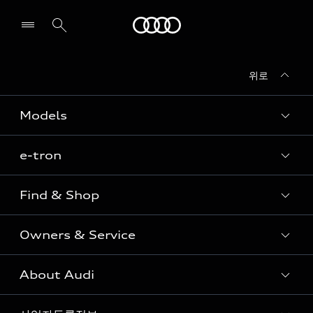
Audi
위로
전시장/AS센터 찾기
Models
e-tron
Sedan
SUV
Find & Shop
e-tron
Coupe
Owners & Service
전시장/AAP 전시장/AS센터
Sportback
아우디 신차 재고
S range
About Audi
고객안내
아우디 모델 비교하기
RS range
Audi Connect