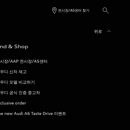
전시장/AS센터 찾기
위로
ind & Shop
시장/AAP 전시장/AS센터
우디 신차 재고
우디 모델 비교하기
우디 공식 인증 중고차
clusive order
he new Audi A6 Taste Drive 이벤트