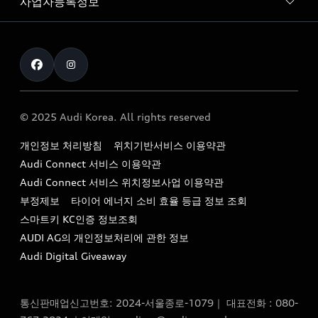
사업자등록정보
아우디 브랜드
아우디 공식 인증 중고차
myAudiworld
Stories of Progress
exclusive order
사업자등록번호 : 120-86-69646
내비게이션 데이터 다운로드
통신판매업신고번호 : 2024-서울종로-1079
Formula 1
The new Audi A6 Taste Drive 이벤트
대표자명 : 틸 셰어
아우디 영상 매뉴얼
Audi Story
주소 : 서울특별시 종로구 청계천로 41, 14층(서린동, 영풍빌
아우디 차량 Q&A
딩)
© 2025 Audi Korea. All rights reserved
아우디코리아 소식
대표전화 : 080-767-2834
고객지원센터
개인정보 처리방침
위치기반서비스 이용약관
아우디코리아 소개
이메일 : audi_m@audi-ccc.co.kr
Audi Connect 서비스 이용약관
서비스 센터
아우디 스토리
Audi Connect 서비스 위치정보사업 이용약관
서비스 예약
부정제보
타이어 에너지 소비 효율 등급 정보 조회
아우디 브랜드 히스토리
스마트키 KC인증 정보조회
서비스 프로그램
quattro 시스템
AUDI AG의 개인정보처리에 관한 정보
아우디 e-tron 케어 프로그램
Audi Digital Giveaway
부품 가격 정보
통신판매업신고번호: 2024-서울종로-1079｜ 대표전화 : 080-
사설수리업체를 위한 권고사항