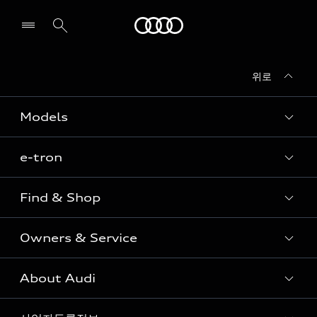
Audi
위로
전시장/AS센터 찾기
Models
e-tron
Sedan
SUV
Find & Shop
e-tron
Coupe
Owners & Service
전시장/AAP 전시장/AS센터
Sportback
아우디 신차 재고
S range
About Audi
고객안내
아우디 모델 비교하기
RS range
Audi Connect