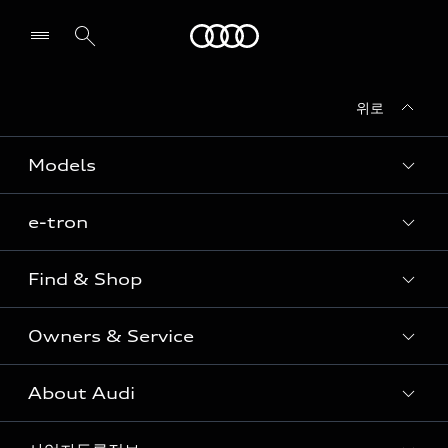
Audi
위로
전시장/AS센터 찾기
Models
e-tron
Sedan
SUV
Find & Shop
e-tron
Coupe
Owners & Service
전시장/AAP 전시장/AS센터
Sportback
아우디 신차 재고
S range
About Audi
고객안내
아우디 모델 비교하기
RS range
Audi Connect