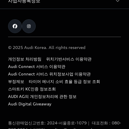
사업자등록정보
아우디 브랜드
아우디 공식 인증 중고차
myAudiworld
Stories of Progress
exclusive order
사업자등록번호 : 120-86-69646
내비게이션 데이터 다운로드
통신판매업신고번호 : 2024-서울종로-1079
Formula 1
The new Audi A6 Taste Drive 이벤트
대표자명 : 틸 셰어
아우디 영상 매뉴얼
Audi Story
주소 : 서울특별시 종로구 청계천로 41, 14층(서린동, 영풍빌
아우디 차량 Q&A
딩)
© 2025 Audi Korea. All rights reserved
아우디코리아 소식
대표전화 : 080-767-2834
고객지원센터
개인정보 처리방침
위치기반서비스 이용약관
아우디코리아 소개
이메일 : audi_m@audi-ccc.co.kr
Audi Connect 서비스 이용약관
서비스 센터
아우디 스토리
Audi Connect 서비스 위치정보사업 이용약관
서비스 예약
부정제보
타이어 에너지 소비 효율 등급 정보 조회
아우디 브랜드 히스토리
스마트키 KC인증 정보조회
서비스 프로그램
quattro 시스템
AUDI AG의 개인정보처리에 관한 정보
아우디 e-tron 케어 프로그램
Audi Digital Giveaway
부품 가격 정보
통신판매업신고번호: 2024-서울종로-1079｜ 대표전화 : 080-
사설수리업체를 위한 권고사항