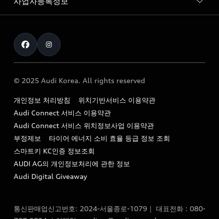
사업자등록정보
아우디 브랜드
아우디 공식 인증 중고차
myAudiworld
Stories of Progress
exclusive order
사업자등록번호 : 120-86-69646
내비게이션 데이터 다운로드
통신판매업신고번호 : 2024-서울종로-1079
Formula 1
The new Audi A6 Taste Drive 이벤트
대표자명 : 틸 셰어
아우디 영상 매뉴얼
Audi Story
주소 : 서울특별시 종로구 청계천로 41, 14층(서린동, 영풍빌
아우디 차량 Q&A
딩)
© 2025 Audi Korea. All rights reserved
아우디코리아 소식
대표전화 : 080-767-2834
고객지원센터
개인정보 처리방침
위치기반서비스 이용약관
아우디코리아 소개
이메일 : audi_m@audi-ccc.co.kr
Audi Connect 서비스 이용약관
서비스 센터
아우디 스토리
Audi Connect 서비스 위치정보사업 이용약관
서비스 예약
부정제보
타이어 에너지 소비 효율 등급 정보 조회
아우디 브랜드 히스토리
스마트키 KC인증 정보조회
서비스 프로그램
quattro 시스템
AUDI AG의 개인정보처리에 관한 정보
아우디 e-tron 케어 프로그램
Audi Digital Giveaway
부품 가격 정보
통신판매업신고번호: 2024-서울종로-1079｜ 대표전화 : 080-
사설수리업체를 위한 권고사항