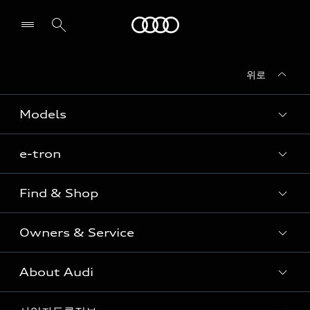
Audi
위로
전시장/AS센터 찾기
Models
e-tron
Sedan
SUV
Find & Shop
e-tron
Coupe
Owners & Service
전시장/AAP 전시장/AS센터
Sportback
아우디 신차 재고
S range
About Audi
고객안내
아우디 모델 비교하기
RS range
Audi Connect