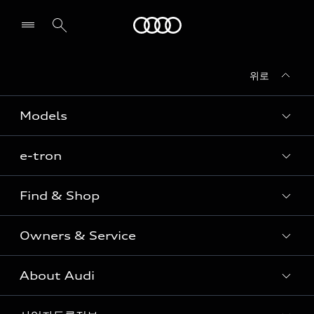
Audi
위로
전시장/AS센터 찾기
Models
e-tron
Sedan
SUV
Find & Shop
e-tron
Coupe
Owners & Service
전시장/AAP 전시장/AS센터
Sportback
아우디 신차 재고
S range
About Audi
고객안내
아우디 모델 비교하기
RS range
Audi Connect