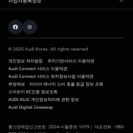
사업자등록정보
아우디 브랜드
아우디 공식 인증 중고차
myAudiworld
Stories of Progress
exclusive order
사업자등록번호 : 120-86-69646
내비게이션 데이터 다운로드
통신판매업신고번호 : 2024-서울종로-1079
Formula 1
The new Audi A6 Taste Drive 이벤트
대표자명 : 틸 셰어
아우디 영상 매뉴얼
Audi Story
주소 : 서울특별시 종로구 청계천로 41, 14층(서린동, 영풍빌
아우디 차량 Q&A
딩)
© 2025 Audi Korea. All rights reserved
아우디코리아 소식
대표전화 : 080-767-2834
고객지원센터
개인정보 처리방침
위치기반서비스 이용약관
아우디코리아 소개
이메일 : audi_m@audi-ccc.co.kr
Audi Connect 서비스 이용약관
서비스 센터
아우디 스토리
Audi Connect 서비스 위치정보사업 이용약관
서비스 예약
부정제보
타이어 에너지 소비 효율 등급 정보 조회
아우디 브랜드 히스토리
스마트키 KC인증 정보조회
서비스 프로그램
quattro 시스템
AUDI AG의 개인정보처리에 관한 정보
아우디 e-tron 케어 프로그램
Audi Digital Giveaway
부품 가격 정보
통신판매업신고번호: 2024-서울종로-1079｜ 대표전화 : 080-
사설수리업체를 위한 권고사항