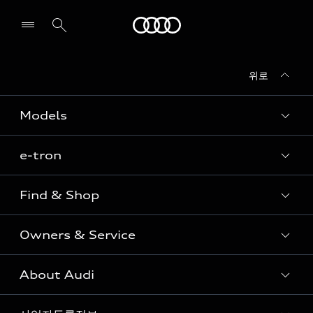
Audi
위로
전시장/AS센터 찾기
Models
e-tron
Sedan
SUV
Find & Shop
e-tron
Coupe
Owners & Service
전시장/AAP 전시장/AS센터
Sportback
아우디 신차 재고
S range
About Audi
고객안내
아우디 모델 비교하기
RS range
Audi Connect