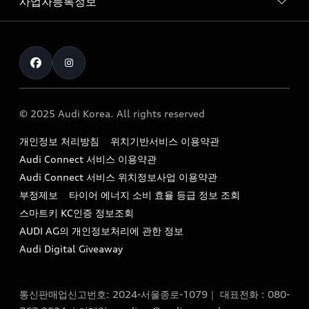
사업자등록정보
아우디 브랜드
아우디 공식 인증 중고차
myAudiworld
Stories of Progress
exclusive order
사업자등록번호 : 120-86-69646
내비게이션 데이터 다운로드
통신판매업신고번호 : 2024-서울종로-1079
Formula 1
The new Audi A6 Taste Drive 이벤트
대표자명 : 틸 셰어
아우디 영상 매뉴얼
Audi Story
주소 : 서울특별시 종로구 청계천로 41, 14층(서린동, 영풍빌
아우디 차량 Q&A
딩)
© 2025 Audi Korea. All rights reserved
아우디코리아 소식
대표전화 : 080-767-2834
고객지원센터
개인정보 처리방침
위치기반서비스 이용약관
아우디코리아 소개
이메일 : audi_m@audi-ccc.co.kr
Audi Connect 서비스 이용약관
서비스 센터
아우디 스토리
Audi Connect 서비스 위치정보사업 이용약관
서비스 예약
부정제보
타이어 에너지 소비 효율 등급 정보 조회
아우디 브랜드 히스토리
스마트키 KC인증 정보조회
서비스 프로그램
quattro 시스템
AUDI AG의 개인정보처리에 관한 정보
아우디 e-tron 케어 프로그램
Audi Digital Giveaway
부품 가격 정보
통신판매업신고번호: 2024-서울종로-1079｜ 대표전화 : 080-
사설수리업체를 위한 권고사항