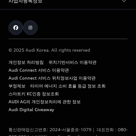
사업자등록정보
아우디 브랜드
아우디 공식 인증 중고차
myAudiworld
Stories of Progress
exclusive order
사업자등록번호 : 120-86-69646
내비게이션 데이터 다운로드
통신판매업신고번호 : 2024-서울종로-1079
Formula 1
The new Audi A6 Taste Drive 이벤트
대표자명 : 틸 셰어
아우디 영상 매뉴얼
Audi Story
주소 : 서울특별시 종로구 청계천로 41, 14층(서린동, 영풍빌
아우디 차량 Q&A
딩)
© 2025 Audi Korea. All rights reserved
아우디코리아 소식
대표전화 : 080-767-2834
고객지원센터
개인정보 처리방침
위치기반서비스 이용약관
아우디코리아 소개
이메일 : audi_m@audi-ccc.co.kr
Audi Connect 서비스 이용약관
서비스 센터
아우디 스토리
Audi Connect 서비스 위치정보사업 이용약관
서비스 예약
부정제보
타이어 에너지 소비 효율 등급 정보 조회
아우디 브랜드 히스토리
스마트키 KC인증 정보조회
서비스 프로그램
quattro 시스템
AUDI AG의 개인정보처리에 관한 정보
아우디 e-tron 케어 프로그램
Audi Digital Giveaway
부품 가격 정보
통신판매업신고번호: 2024-서울종로-1079｜ 대표전화 : 080-
사설수리업체를 위한 권고사항