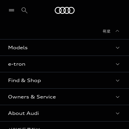
Audi
위로
전시장/AS센터 찾기
Models
e-tron
Sedan
SUV
Find & Shop
e-tron
Coupe
Owners & Service
전시장/AAP 전시장/AS센터
Sportback
아우디 신차 재고
S range
About Audi
고객안내
아우디 모델 비교하기
RS range
Audi Connect