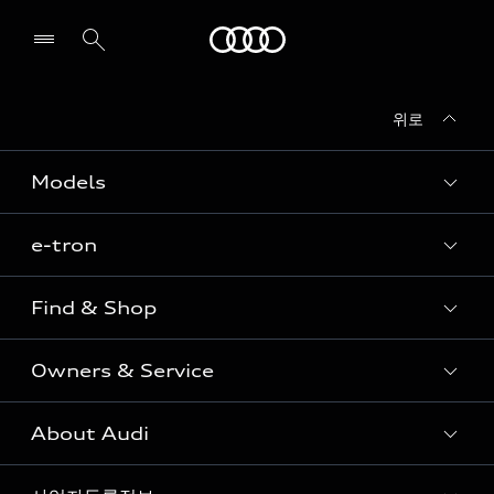
Audi
위로
전시장/AS센터 찾기
Models
e-tron
Sedan
SUV
Find & Shop
e-tron
Coupe
Owners & Service
전시장/AAP 전시장/AS센터
Sportback
아우디 신차 재고
S range
About Audi
고객안내
아우디 모델 비교하기
RS range
Audi Connect