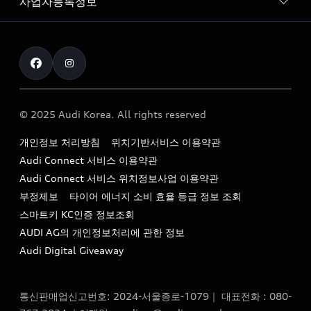
사업자등록정보
아우디 브랜드
아우디 공식 인증 중고차
myAudiworld
Stories of Progress
exclusive order
사업자등록번호 : 120-86-69646
내비게이션 데이터 다운로드
통신판매업신고번호 : 2024-서울종로-1079
Formula 1
The new Audi A6 Taste Drive 이벤트
대표자명 : 틸 셰어
아우디 영상 매뉴얼
Audi Story
주소 : 서울특별시 종로구 청계천로 41, 14층(서린동, 영풍빌
아우디 차량 Q&A
딩)
© 2025 Audi Korea. All rights reserved
아우디코리아 소식
대표전화 : 080-767-2834
고객지원센터
개인정보 처리방침
위치기반서비스 이용약관
아우디코리아 소개
이메일 : audi_m@audi-ccc.co.kr
Audi Connect 서비스 이용약관
서비스 센터
아우디 스토리
Audi Connect 서비스 위치정보사업 이용약관
서비스 예약
부정제보
타이어 에너지 소비 효율 등급 정보 조회
아우디 브랜드 히스토리
스마트키 KC인증 정보조회
서비스 프로그램
quattro 시스템
AUDI AG의 개인정보처리에 관한 정보
아우디 e-tron 케어 프로그램
Audi Digital Giveaway
부품 가격 정보
통신판매업신고번호: 2024-서울종로-1079｜ 대표전화 : 080-
사설수리업체를 위한 권고사항