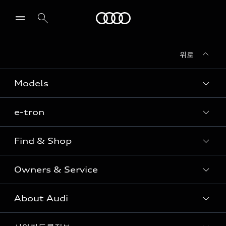
Audi
위로
전시장/AS센터 찾기
Models
e-tron
Sedan
SUV
Find & Shop
e-tron
Coupe
Owners & Service
전시장/AAP 전시장/AS센터
Sportback
아우디 신차 재고
S range
About Audi
고객안내
아우디 모델 비교하기
RS range
Audi Connect