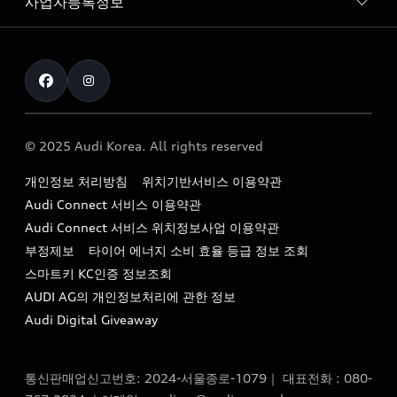
사업자등록정보
아우디 브랜드
아우디 공식 인증 중고차
myAudiworld
Stories of Progress
exclusive order
사업자등록번호 : 120-86-69646
내비게이션 데이터 다운로드
통신판매업신고번호 : 2024-서울종로-1079
Formula 1
The new Audi A6 Taste Drive 이벤트
대표자명 : 틸 셰어
아우디 영상 매뉴얼
Audi Story
주소 : 서울특별시 종로구 청계천로 41, 14층(서린동, 영풍빌
아우디 차량 Q&A
딩)
© 2025 Audi Korea. All rights reserved
아우디코리아 소식
대표전화 : 080-767-2834
고객지원센터
개인정보 처리방침
위치기반서비스 이용약관
아우디코리아 소개
이메일 : audi_m@audi-ccc.co.kr
Audi Connect 서비스 이용약관
서비스 센터
아우디 스토리
Audi Connect 서비스 위치정보사업 이용약관
서비스 예약
부정제보
타이어 에너지 소비 효율 등급 정보 조회
아우디 브랜드 히스토리
스마트키 KC인증 정보조회
서비스 프로그램
quattro 시스템
AUDI AG의 개인정보처리에 관한 정보
아우디 e-tron 케어 프로그램
Audi Digital Giveaway
부품 가격 정보
통신판매업신고번호: 2024-서울종로-1079｜ 대표전화 : 080-
사설수리업체를 위한 권고사항