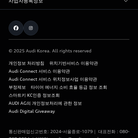
사업자등록정보
아우디 브랜드
아우디 공식 인증 중고차
myAudiworld
Stories of Progress
exclusive order
사업자등록번호 : 120-86-69646
내비게이션 데이터 다운로드
통신판매업신고번호 : 2024-서울종로-1079
Formula 1
The new Audi A6 Taste Drive 이벤트
대표자명 : 틸 셰어
아우디 영상 매뉴얼
Audi Story
주소 : 서울특별시 종로구 청계천로 41, 14층(서린동, 영풍빌
아우디 차량 Q&A
딩)
© 2025 Audi Korea. All rights reserved
아우디코리아 소식
대표전화 : 080-767-2834
고객지원센터
개인정보 처리방침
위치기반서비스 이용약관
아우디코리아 소개
이메일 : audi_m@audi-ccc.co.kr
Audi Connect 서비스 이용약관
서비스 센터
아우디 스토리
Audi Connect 서비스 위치정보사업 이용약관
서비스 예약
부정제보
타이어 에너지 소비 효율 등급 정보 조회
아우디 브랜드 히스토리
스마트키 KC인증 정보조회
서비스 프로그램
quattro 시스템
AUDI AG의 개인정보처리에 관한 정보
아우디 e-tron 케어 프로그램
Audi Digital Giveaway
부품 가격 정보
통신판매업신고번호: 2024-서울종로-1079｜ 대표전화 : 080-
사설수리업체를 위한 권고사항