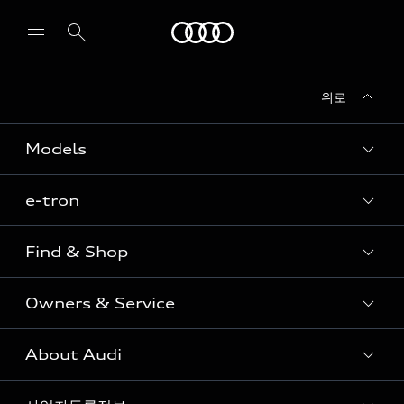
Audi
위로
전시장/AS센터 찾기
Models
e-tron
Sedan
SUV
Find & Shop
e-tron
Coupe
Owners & Service
전시장/AAP 전시장/AS센터
Sportback
아우디 신차 재고
S range
About Audi
고객안내
아우디 모델 비교하기
RS range
Audi Connect