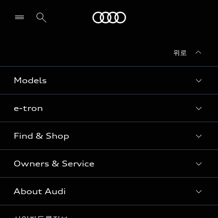
Audi
위로
전시장/AS센터 찾기
Models
e-tron
Sedan
SUV
Find & Shop
e-tron
Coupe
Owners & Service
전시장/AAP 전시장/AS센터
Sportback
아우디 신차 재고
S range
About Audi
고객안내
아우디 모델 비교하기
RS range
Audi Connect