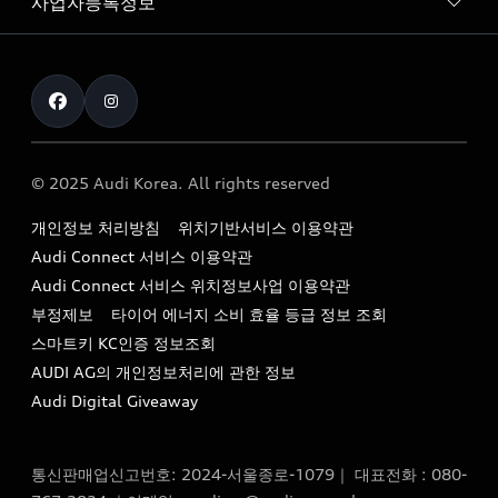
사업자등록정보
아우디 브랜드
아우디 공식 인증 중고차
myAudiworld
Stories of Progress
exclusive order
사업자등록번호 : 120-86-69646
내비게이션 데이터 다운로드
통신판매업신고번호 : 2024-서울종로-1079
Formula 1
The new Audi A6 Taste Drive 이벤트
대표자명 : 틸 셰어
아우디 영상 매뉴얼
Audi Story
주소 : 서울특별시 종로구 청계천로 41, 14층(서린동, 영풍빌
아우디 차량 Q&A
딩)
© 2025 Audi Korea. All rights reserved
아우디코리아 소식
대표전화 : 080-767-2834
고객지원센터
개인정보 처리방침
위치기반서비스 이용약관
아우디코리아 소개
이메일 : audi_m@audi-ccc.co.kr
Audi Connect 서비스 이용약관
서비스 센터
아우디 스토리
Audi Connect 서비스 위치정보사업 이용약관
서비스 예약
부정제보
타이어 에너지 소비 효율 등급 정보 조회
아우디 브랜드 히스토리
스마트키 KC인증 정보조회
서비스 프로그램
quattro 시스템
AUDI AG의 개인정보처리에 관한 정보
아우디 e-tron 케어 프로그램
Audi Digital Giveaway
부품 가격 정보
통신판매업신고번호: 2024-서울종로-1079｜ 대표전화 : 080-
사설수리업체를 위한 권고사항