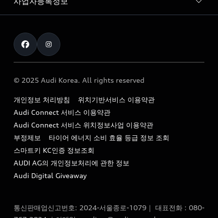
사업자등록정보
아우디 브랜드
아우디 공식 인증 중고차
myAudiworld
Stories of Progress
exclusive order
사업자등록번호 : 120-86-69646
내비게이션 데이터 다운로드
통신판매업신고번호 : 2024-서울종로-1079
Formula 1
The new Audi A6 Taste Drive 이벤트
대표자명 : 틸 셰어
아우디 영상 매뉴얼
Audi Story
주소 : 서울특별시 종로구 청계천로 41, 14층(서린동, 영풍빌
아우디 차량 Q&A
딩)
© 2025 Audi Korea. All rights reserved
아우디코리아 소식
대표전화 : 080-767-2834
고객지원센터
개인정보 처리방침
위치기반서비스 이용약관
아우디코리아 소개
이메일 : audi_m@audi-ccc.co.kr
Audi Connect 서비스 이용약관
서비스 센터
아우디 스토리
Audi Connect 서비스 위치정보사업 이용약관
서비스 예약
부정제보
타이어 에너지 소비 효율 등급 정보 조회
아우디 브랜드 히스토리
스마트키 KC인증 정보조회
서비스 프로그램
quattro 시스템
AUDI AG의 개인정보처리에 관한 정보
아우디 e-tron 케어 프로그램
Audi Digital Giveaway
부품 가격 정보
통신판매업신고번호: 2024-서울종로-1079｜ 대표전화 : 080-
사설수리업체를 위한 권고사항