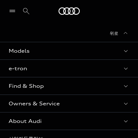
Audi
위로
전시장/AS센터 찾기
Models
e-tron
Sedan
SUV
Find & Shop
e-tron
Coupe
Owners & Service
전시장/AAP 전시장/AS센터
Sportback
아우디 신차 재고
S range
About Audi
고객안내
아우디 모델 비교하기
RS range
Audi Connect