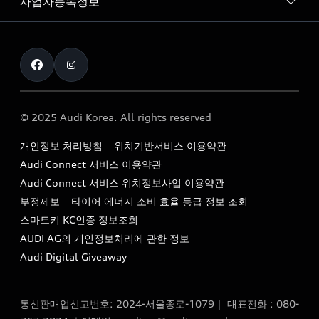
사업자등록정보
아우디 브랜드
아우디 공식 인증 중고차
myAudiworld
Stories of Progress
exclusive order
사업자등록번호 : 120-86-69646
내비게이션 데이터 다운로드
통신판매업신고번호 : 2024-서울종로-1079
Formula 1
The new Audi A6 Taste Drive 이벤트
대표자명 : 틸 셰어
아우디 영상 매뉴얼
Audi Story
주소 : 서울특별시 종로구 청계천로 41, 14층(서린동, 영풍빌
아우디 차량 Q&A
딩)
© 2025 Audi Korea. All rights reserved
아우디코리아 소식
대표전화 : 080-767-2834
고객지원센터
개인정보 처리방침
위치기반서비스 이용약관
아우디코리아 소개
이메일 : audi_m@audi-ccc.co.kr
Audi Connect 서비스 이용약관
서비스 센터
아우디 스토리
Audi Connect 서비스 위치정보사업 이용약관
서비스 예약
부정제보
타이어 에너지 소비 효율 등급 정보 조회
아우디 브랜드 히스토리
스마트키 KC인증 정보조회
서비스 프로그램
quattro 시스템
AUDI AG의 개인정보처리에 관한 정보
아우디 e-tron 케어 프로그램
Audi Digital Giveaway
부품 가격 정보
통신판매업신고번호: 2024-서울종로-1079｜ 대표전화 : 080-
사설수리업체를 위한 권고사항