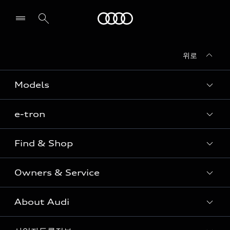
Audi
위로
전시장/AS센터 찾기
Models
e-tron
Sedan
SUV
Find & Shop
e-tron
Coupe
Owners & Service
전시장/AAP 전시장/AS센터
Sportback
아우디 신차 재고
S range
About Audi
고객안내
아우디 모델 비교하기
RS range
Audi Connect