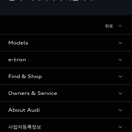
위로
Models
e-tron
Sedan
SUV
Find & Shop
e-tron
Coupe
Owners & Service
전시장/AAP 전시장/AS센터
Sportback
아우디 신차 재고
S range
About Audi
고객안내
아우디 모델 비교하기
RS range
Audi Connect
사업자등록정보
아우디 브랜드
아우디 공식 인증 중고차