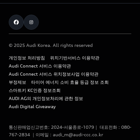
myAudiworld
Stories of Progress
exclusive order
사업자등록번호 : 120-86-69646
내비게이션 데이터 다운로드
통신판매업신고번호 : 2024-서울종로-1079
Formula 1
The new Audi A6 Taste Drive 이벤트
대표자명 : 틸 셰어
아우디 영상 매뉴얼
Audi Story
주소 : 서울특별시 종로구 청계천로 41, 14층(서린동, 영풍빌
아우디 차량 Q&A
딩)
© 2025 Audi Korea. All rights reserved
아우디코리아 소식
대표전화 : 080-767-2834
고객지원센터
개인정보 처리방침
위치기반서비스 이용약관
아우디코리아 소개
이메일 : audi_m@audi-ccc.co.kr
Audi Connect 서비스 이용약관
서비스 센터
아우디 스토리
Audi Connect 서비스 위치정보사업 이용약관
서비스 예약
부정제보
타이어 에너지 소비 효율 등급 정보 조회
아우디 브랜드 히스토리
스마트키 KC인증 정보조회
서비스 프로그램
quattro 시스템
AUDI AG의 개인정보처리에 관한 정보
아우디 e-tron 케어 프로그램
Audi Digital Giveaway
부품 가격 정보
통신판매업신고번호: 2024-서울종로-1079｜ 대표전화 : 080-
사설수리업체를 위한 권고사항
767-2834 ｜이메일 : audi_m@audi-ccc.co.kr