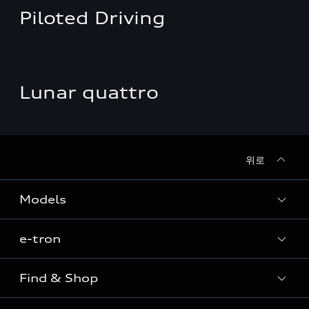
Piloted Driving
Lunar quattro
위로
Models
e-tron
Sedan
SUV
Find & Shop
e-tron
Coupe