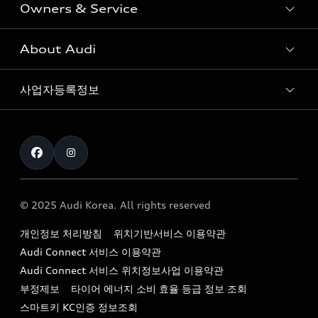
Owners & Service
전시장/AAP 전시장/AS센터
Sportback
아우디 신차 재고
S range
About Audi
고객안내
아우디 모델 비교하기
RS range
Audi Connect
사업자등록정보
아우디 브랜드
아우디 공식 인증 중고차
myAudiworld
Stories of Progress
exclusive order
사업자등록번호 : 120-86-69646
내비게이션 데이터 다운로드
통신판매업신고번호 : 2024-서울종로-1079
Formula 1
The new Audi A6 Taste Drive 이벤트
대표자명 : 틸 셰어
아우디 영상 매뉴얼
Audi Story
주소 : 서울특별시 종로구 청계천로 41, 14층(서린동, 영풍빌
아우디 차량 Q&A
딩)
© 2025 Audi Korea. All rights reserved
아우디코리아 소식
대표전화 : 080-767-2834
고객지원센터
개인정보 처리방침
위치기반서비스 이용약관
아우디코리아 소개
이메일 : audi_m@audi-ccc.co.kr
Audi Connect 서비스 이용약관
서비스 센터
아우디 스토리
Audi Connect 서비스 위치정보사업 이용약관
서비스 예약
부정제보
타이어 에너지 소비 효율 등급 정보 조회
아우디 브랜드 히스토리
스마트키 KC인증 정보조회
서비스 프로그램