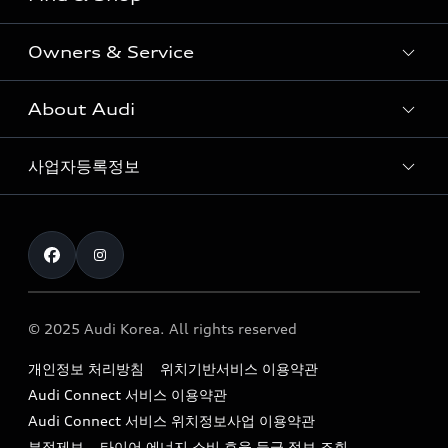
e-tron
Coupe
Owners & Service
전시장/AAP 전시장/AS센터
Sportback
아우디 신차 재고
S range
About Audi
고객안내
아우디 모델 비교하기
RS range
Audi Connect
사업자등록정보
아우디 브랜드
아우디 공식 인증 중고차
myAudiworld
Stories of Progress
exclusive order
사업자등록번호 : 120-86-69646
내비게이션 데이터 다운로드
통신판매업신고번호 : 2024-서울종로-1079
Formula 1
The new Audi A6 Taste Drive 이벤트
대표자명 : 틸 셰어
아우디 영상 매뉴얼
Audi Story
주소 : 서울특별시 종로구 청계천로 41, 14층(서린동, 영풍빌
아우디 차량 Q&A
딩)
© 2025 Audi Korea. All rights reserved
아우디코리아 소식
대표전화 : 080-767-2834
고객지원센터
개인정보 처리방침
위치기반서비스 이용약관
아우디코리아 소개
이메일 : audi_m@audi-ccc.co.kr
Audi Connect 서비스 이용약관
서비스 센터
아우디 스토리
Audi Connect 서비스 위치정보사업 이용약관
서비스 예약
부정제보
타이어 에너지 소비 효율 등급 정보 조회