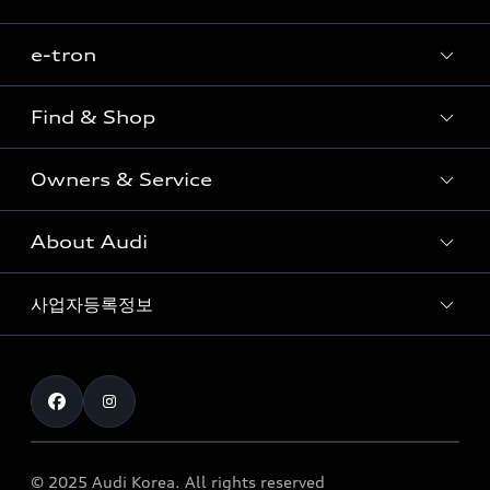
e-tron
Sedan
SUV
Find & Shop
e-tron
Coupe
Owners & Service
전시장/AAP 전시장/AS센터
Sportback
아우디 신차 재고
S range
About Audi
고객안내
아우디 모델 비교하기
RS range
Audi Connect
사업자등록정보
아우디 브랜드
아우디 공식 인증 중고차
myAudiworld
Stories of Progress
exclusive order
사업자등록번호 : 120-86-69646
내비게이션 데이터 다운로드
통신판매업신고번호 : 2024-서울종로-1079
Formula 1
The new Audi A6 Taste Drive 이벤트
대표자명 : 틸 셰어
아우디 영상 매뉴얼
Audi Story
주소 : 서울특별시 종로구 청계천로 41, 14층(서린동, 영풍빌
아우디 차량 Q&A
딩)
© 2025 Audi Korea. All rights reserved
아우디코리아 소식