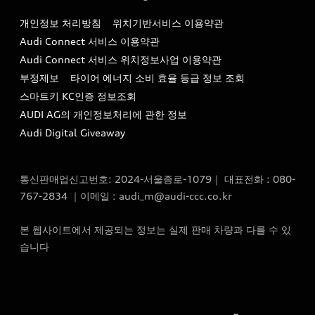
대표전화 : 080-767-2834
고객지원센터
개인정보 처리방침
위치기반서비스 이용약관
아우디코리아 소개
이메일 : audi_m@audi-ccc.co.kr
Audi Connect 서비스 이용약관
서비스 센터
아우디 스토리
Audi Connect 서비스 위치정보사업 이용약관
서비스 예약
부정제보
타이어 에너지 소비 효율 등급 정보 조회
아우디 브랜드 히스토리
스마트키 KC인증 정보조회
서비스 프로그램
quattro 시스템
AUDI AG의 개인정보처리에 관한 정보
아우디 e-tron 케어 프로그램
Audi Digital Giveaway
부품 가격 정보
통신판매업신고번호: 2024-서울종로-1079｜ 대표전화 : 080-
사설수리업체를 위한 권고사항
767-2834 ｜이메일 : audi_m@audi-ccc.co.kr
아우디 순정부품
본 웹사이트에서 제공되는 정보는 실제 판매 차량과 다를 수 있
아우디 순정 액세서리
습니다
전기차 배터리 정보