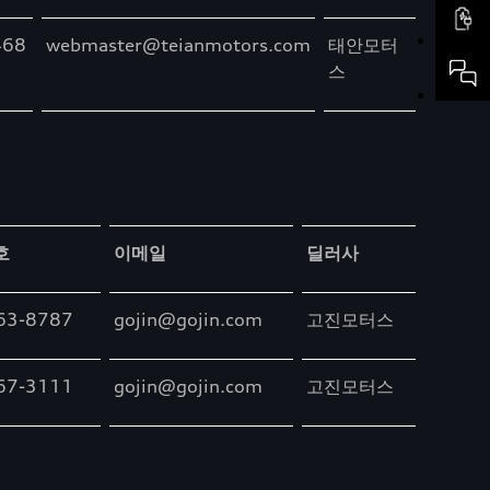
468
webmaster@teianmotors.com
태안모터
스
호
이메일
딜러사
63-8787
gojin@gojin.com
고진모터스
67-3111
gojin@gojin.com
고진모터스