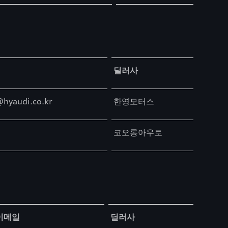
딜러사
hyaudi.co.kr
한영모터스
코오롱아우토
이메일
딜러사