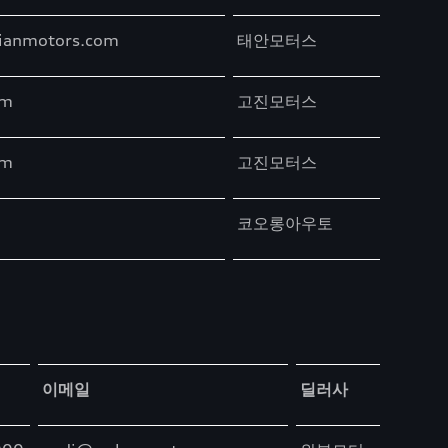
ianmotors.com
태안모터스
om
고진모터스
om
고진모터스
코오롱아우토
이메일
딜러사