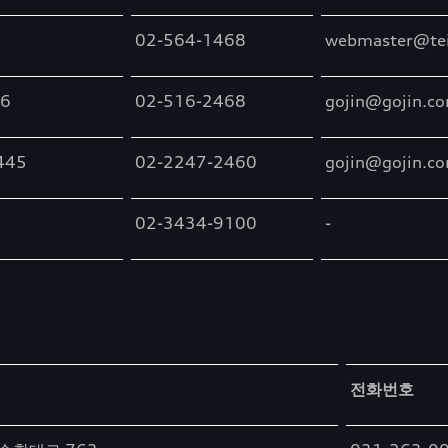
02-564-1468
webmaster@te
6
02-516-2468
gojin@gojin.c
445
02-2247-2460
gojin@gojin.c
02-3434-9100
-
전화번호