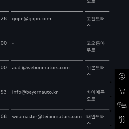
오토
028
gojin@gojin.com
고진모터
스
100
-
코오롱아
우토
000
audi@webonmotors.com
위본모터
스
553
info@bayernauto.kr
바이에른
오토
468
webmaster@teianmotors.com
태안모터
스