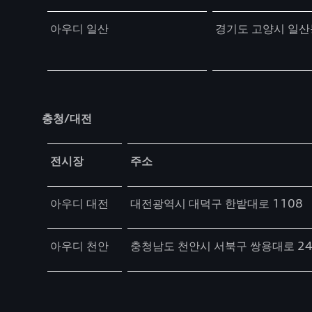
아우디 일산
경기도 고양시 일산
충청/대전
Table
전시장
주소
아우디 대전
대전광역시 대덕구 한밭대로 1108
아우디 천안
충청남도 천안시 서북구 쌍용대로 245