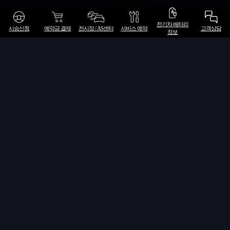
전기차 배터리
시승신청
예약금 결제
전시장 / AS센터
서비스 예약
고객상담
정보
| 2월 소식 미리보기 |
아우디 레볼루트 F1
®
팀, 출격 준비 완료
Audi Open Haus 전시장 이벤트
아우디코리아, 2026 전략과 비전 발표
Audi A5, 올해의 차 선정
quattro Heroes
아우디 남천 전시장 오픈