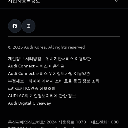
사업자등록정보
아우디 브랜드
아우디 공식 인증 중고차
myAudiworld
Stories of Progress
exclusive order
사업자등록번호 : 120-86-69646
내비게이션 데이터 다운로드
통신판매업신고번호 : 2024-서울종로-1079
Formula 1
The new Audi A6 Taste Drive 이벤트
대표자명 : 틸 셰어
아우디 영상 매뉴얼
Audi Story
주소 : 서울특별시 종로구 청계천로 41, 14층(서린동, 영풍빌
아우디 차량 Q&A
딩)
© 2025 Audi Korea. All rights reserved
아우디코리아 소식
대표전화 : 080-767-2834
고객지원센터
개인정보 처리방침
위치기반서비스 이용약관
아우디코리아 소개
이메일 : audi_m@audi-ccc.co.kr
Audi Connect 서비스 이용약관
서비스 센터
아우디 스토리
Audi Connect 서비스 위치정보사업 이용약관
서비스 예약
부정제보
타이어 에너지 소비 효율 등급 정보 조회
아우디 브랜드 히스토리
스마트키 KC인증 정보조회
서비스 프로그램
quattro 시스템
AUDI AG의 개인정보처리에 관한 정보
아우디 e-tron 케어 프로그램
Audi Digital Giveaway
부품 가격 정보
통신판매업신고번호: 2024-서울종로-1079｜ 대표전화 : 080-
사설수리업체를 위한 권고사항