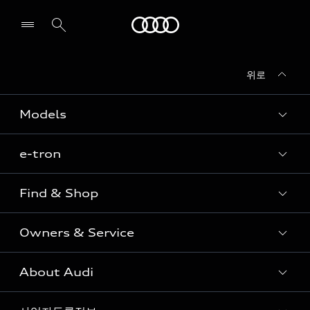
Audi
위로
전시장/AS센터 찾기
Models
e-tron
Sedan
SUV
Find & Shop
e-tron
Coupe
Owners & Service
전시장/AAP 전시장/AS센터
Sportback
아우디 신차 재고
S range
About Audi
고객안내
아우디 모델 비교하기
RS range
Audi Connect