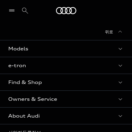
Audi
위로
전시장/AS센터 찾기
Models
e-tron
Sedan
SUV
Find & Shop
e-tron
Coupe
Owners & Service
전시장/AAP 전시장/AS센터
Sportback
아우디 신차 재고
S range
About Audi
고객안내
아우디 모델 비교하기
RS range
Audi Connect