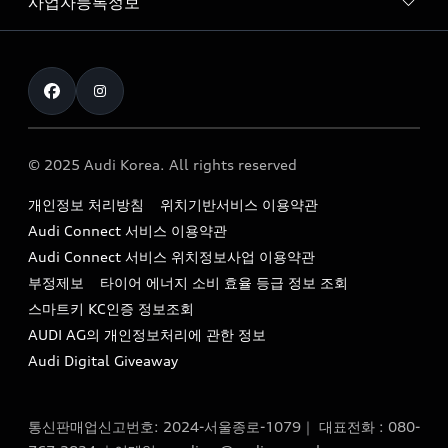
사업자등록정보
아우디 브랜드
아우디 공식 인증 중고차
myAudiworld
Stories of Progress
exclusive order
사업자등록번호 : 120-86-69646
내비게이션 데이터 다운로드
통신판매업신고번호 : 2024-서울종로-1079
Formula 1
The new Audi A6 Taste Drive 이벤트
대표자명 : 틸 셰어
아우디 영상 매뉴얼
Audi Story
주소 : 서울특별시 종로구 청계천로 41, 14층(서린동, 영풍빌
아우디 차량 Q&A
딩)
© 2025 Audi Korea. All rights reserved
아우디코리아 소식
대표전화 : 080-767-2834
고객지원센터
개인정보 처리방침
위치기반서비스 이용약관
아우디코리아 소개
이메일 : audi_m@audi-ccc.co.kr
Audi Connect 서비스 이용약관
서비스 센터
아우디 스토리
Audi Connect 서비스 위치정보사업 이용약관
서비스 예약
부정제보
타이어 에너지 소비 효율 등급 정보 조회
아우디 브랜드 히스토리
스마트키 KC인증 정보조회
서비스 프로그램
quattro 시스템
AUDI AG의 개인정보처리에 관한 정보
아우디 e-tron 케어 프로그램
Audi Digital Giveaway
부품 가격 정보
통신판매업신고번호: 2024-서울종로-1079｜ 대표전화 : 080-
사설수리업체를 위한 권고사항