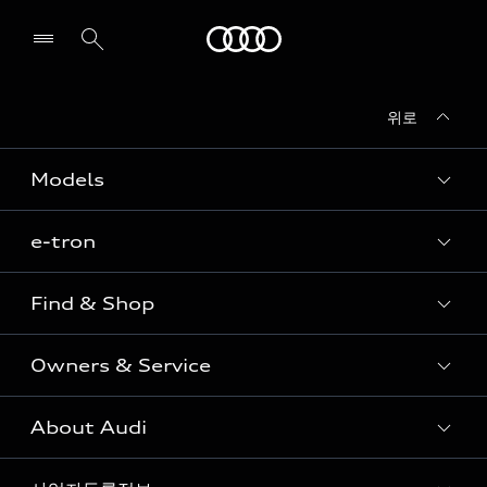
Audi
위로
전시장/AS센터 찾기
Models
e-tron
Sedan
SUV
Find & Shop
e-tron
Coupe
Owners & Service
전시장/AAP 전시장/AS센터
Sportback
아우디 신차 재고
S range
About Audi
고객안내
아우디 모델 비교하기
RS range
Audi Connect