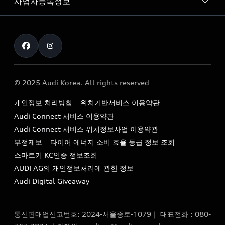
사업자등록정보
아우디 브랜드
아우디 공식 인증 중고차
myAudiworld
Stories of Progress
exclusive order
사업자등록번호 : 120-86-69646
내비게이션 데이터 다운로드
통신판매업신고번호 : 2024-서울종로-1079
Formula 1
The new Audi A6 Taste Drive 이벤트
대표자명 : 틸 셰어
아우디 영상 매뉴얼
Audi Story
주소 : 서울특별시 종로구 청계천로 41, 14층(서린동, 영풍빌
아우디 차량 Q&A
딩)
© 2025 Audi Korea. All rights reserved
아우디코리아 소식
대표전화 : 080-767-2834
고객지원센터
개인정보 처리방침
위치기반서비스 이용약관
아우디코리아 소개
이메일 : audi_m@audi-ccc.co.kr
Audi Connect 서비스 이용약관
서비스 센터
아우디 스토리
Audi Connect 서비스 위치정보사업 이용약관
서비스 예약
부정제보
타이어 에너지 소비 효율 등급 정보 조회
아우디 브랜드 히스토리
스마트키 KC인증 정보조회
서비스 프로그램
quattro 시스템
AUDI AG의 개인정보처리에 관한 정보
아우디 e-tron 케어 프로그램
Audi Digital Giveaway
부품 가격 정보
통신판매업신고번호: 2024-서울종로-1079｜ 대표전화 : 080-
사설수리업체를 위한 권고사항