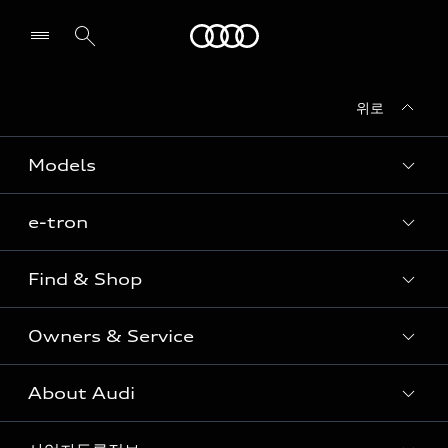
Audi
위로
전시장/AS센터 찾기
Models
e-tron
Sedan
SUV
Find & Shop
e-tron
Coupe
Owners & Service
전시장/AAP 전시장/AS센터
Sportback
아우디 신차 재고
S range
About Audi
고객안내
아우디 모델 비교하기
RS range
Audi Connect