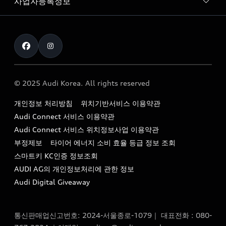
사업자등록정보
아우디 브랜드
아우디 공식 인증 중고차
myAudiworld
Stories of Progress
exclusive order
사업자등록번호 : 120-86-69646
내비게이션 데이터 다운로드
통신판매업신고번호 : 2024-서울종로-1079
Formula 1
The new Audi A6 Taste Drive 이벤트
대표자명 : 틸 셰어
아우디 영상 매뉴얼
Audi Story
주소 : 서울특별시 종로구 청계천로 41, 14층(서린동, 영풍빌
아우디 차량 Q&A
딩)
© 2025 Audi Korea. All rights reserved
아우디코리아 소식
대표전화 : 080-767-2834
고객지원센터
개인정보 처리방침
위치기반서비스 이용약관
아우디코리아 소개
이메일 : audi_m@audi-ccc.co.kr
Audi Connect 서비스 이용약관
서비스 센터
아우디 스토리
Audi Connect 서비스 위치정보사업 이용약관
서비스 예약
부정제보
타이어 에너지 소비 효율 등급 정보 조회
아우디 브랜드 히스토리
스마트키 KC인증 정보조회
서비스 프로그램
quattro 시스템
AUDI AG의 개인정보처리에 관한 정보
아우디 e-tron 케어 프로그램
Audi Digital Giveaway
부품 가격 정보
통신판매업신고번호: 2024-서울종로-1079｜ 대표전화 : 080-
사설수리업체를 위한 권고사항