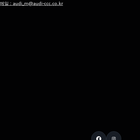
메일 : audi_m@audi-ccc.co.kr